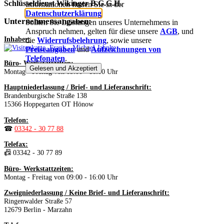
Schlüsseldienst Wikinger B.G.G.H.
Informationen finden Sie in der
Datenschutzerklärung
.
Unternehmensangaben:
Sollten Sie Leistungen unseres Unternehmens in
Anspruch nehmen, gelten für diese unsere
AGB
, und
Inhaber:
die
Widerrufsbelehrung
, sowie unsere
Frank - Michael Jahnke
Preiseangaben
und
Aufzeichnungen von
Telefonaten
.
Büro- Werkstattzeiten:
Gelesen und Akzeptiert
Montag - Freitag von 09:00 - 16:00 Uhr
Hauptniederlassung / Brief- und Lieferanschrift:
Brandenburgische Straße 138
15366 Hoppegarten OT Hönow
Telefon:
☎
03342 - 30 77 88
Telefax:
📠 03342 - 30 77 89
Büro- Werkstattzeiten:
Montag - Freitag von 09:00 - 16:00 Uhr
Zweigniederlassung / Keine Brief- und Lieferanschrift:
Ringenwalder Straße 57
12679 Berlin - Marzahn