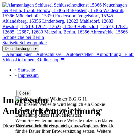
Startseite
Schwerpunkte
Dienstleistungen ▾
Alarmanlagen
Autoschlüssel
Autohersteller
Autoöffnung
Einbr
Videos
Dokumente
Onlineshop
☰
»
Startseite
»
Impressum
Close
Impressum /
Auf unserer Webseite wird lediglich ein Cookie
Anbieterkennzeichnung
verwendet und dieses dient ausschliesslich der
Darstellung dieses Hinweisfensters.
Wenn Sie weiterhin unsere Website nutzen, erklären
Dieser Internetauftritt ist ein gemeinsames Angebot der
Sie sich damit einverstanden, dass wir dieses Cookie
für die Dauer Ihrer Browsersitzung setzen. Weitere